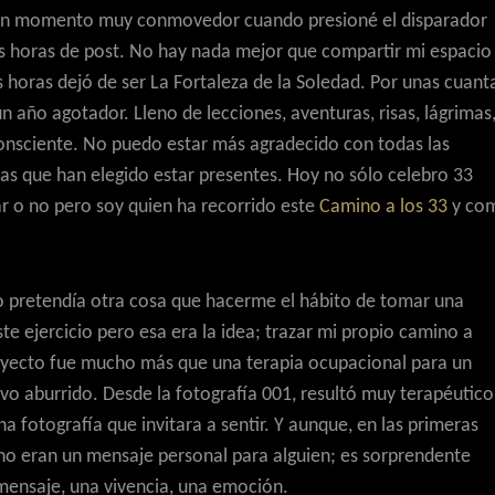
Fue un momento muy conmovedor cuando presioné el disparador
 horas de post. No hay nada mejor que compartir mi espacio
horas dejó de ser La Fortaleza de la Soledad. Por unas cuant
 un año agotador. Lleno de lecciones, aventuras, risas, lágrimas
onsciente. No puedo estar más agradecido con todas las
as que han elegido estar presentes. Hoy no sólo celebro 33
ar o no pero soy quien ha recorrido este
Camino a los 33
y co
o pretendía otra cosa que hacerme el hábito de tomar una
ste ejercicio pero esa era la idea; trazar mi propio camino a
proyecto fue mucho más que una terapia ocupacional para un
vo aburrido. Desde la fotografía 001, resultó muy terapéutico
 fotografía que invitara a sentir. Y aunque, en las primeras
no eran un mensaje personal para alguien; es sorprendente
mensaje, una vivencia, una emoción.