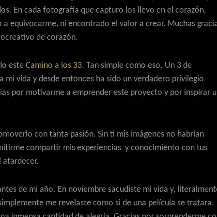
s. En cada fotografía que capturo los llevo en el corazón,
 a equivocarme, ni encontrado el valor a crear. Muchas graci
tocreativo de corazón.
ido este
Camino a los 33
. Tan simple como eso. Un 3 de
a mi vida y desde entonces ha sido un verdadero privilegio
ias por motivarme a emprender este proyecto y por inspirar 
romoverlo con tanta pasión. Sin ti mis imágenes no habrían
rmitirme compartir mis experiencias y conocimiento con tus
l atardecer.
ntes de mi año. En noviembre sacudiste mi vida y, literalment
 simplemente me revelaste como si de una película se tratara.
 una inmensa cantidad de alegría. Gracias por sorprenderme c