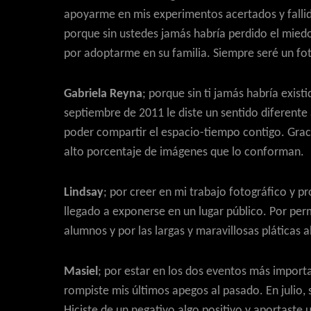
apoyarme en mis experimentos acertados y fallido
porque sin ustedes jamás habría perdido el miedo
por adoptarme en su familia. Siempre seré un fo
Gabriela Reyna
; porque sin ti jamás habría exist
septiembre de 2011 le diste un sentido diferente 
poder compartir el espacio-tiempo contigo. Grac
alto porcentaje de imágenes que lo conforman.
Lindsay
; por creer en mi trabajo fotográfico y p
llegado a exponerse en un lugar público. Por pe
alumnos y por las largas y maravillosas pláticas a
Masiel
; por estar en los dos eventos más importa
rompiste mis últimos apegos al pasado. En julio,
Hiciste de un negativo algo positivo y aportaste