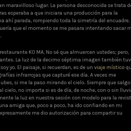
an maravilloso lugar. La persona desconocida se trata d
as esperaba a que iniciara una producción para la
ona ahí parada, rompiendo toda la simetría del encuadre.
o quería que el momento se me pasara intentando sacar 
.
 restaurante KO MA. No sé que almuercen ustedes; pero,
antes. La luz de la decimo séptima imagen también tu
soy yo. El paisaje, si recuerdan, es de un
viaje místico
q
rafías infrarrojas que capturé ese día. A veces me
ubes, si me la paso mirando el cielo. Siempre que salgo
l cielo, no importa si es de día, de noche, con o sin lluvi
nte la luz en nuestra sesión con modelo para la revist
 una amiga que, poco a poco, ha ido confiando en mi
xpresamente me dio autorización para compartir su