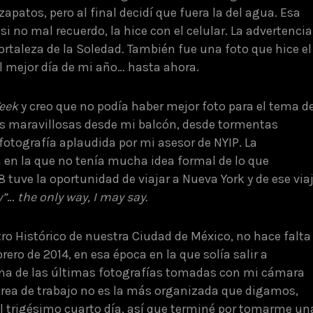
patos, pero al final decidí que fuera la del agua. Esa
si no mal recuerdo, la hice con el celular. La advertencia
ortaleza de la Soledad. También fue una foto que hice el
El mejor día de mi año… hasta ahora.
eek
y creo que no podía haber mejor foto para el tema d
s maravillosas desde mi balcón, desde tormentas
 fotografía aplaudida por mi asesor de NYIP. La
a en la que no tenía mucha idea formal de lo que
8 tuve la oportunidad de viajar a Nueva York y de ese via
y”
…
the only way, I may say.
ro Histórico de nuestra Ciudad de México, no hace falta 
brero de 2014, en esa época en la que solía salir a
una de las últimas fotografías tomadas con mi cámara
 área de trabajo no es la más organizada que digamos,
el trigésimo cuarto día, así que terminé por tomarme un