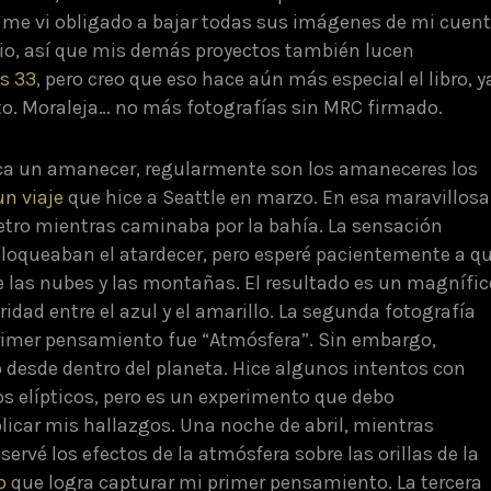
; me vi obligado a bajar todas sus imágenes de mi cuen
tio, así que mis demás proyectos también lucen
s 33
, pero creo que eso hace aún más especial el libro, y
to. Moraleja… no más fotografías sin MRC firmado.
ezca un amanecer, regularmente son los amaneceres los
un viaje
que hice a Seattle en marzo. En esa maravillosa
etro mientras caminaba por la bahía. La sensación
 bloqueaban el atardecer, pero esperé pacientemente a q
e las nubes y las montañas. El resultado es un magnífic
idad entre el azul y el amarillo. La segunda fotografía
 primer pensamiento fue “Atmósfera”. Sin embargo,
no desde dentro del planeta. Hice algunos intentos con
os elípticos, pero es un experimento que debo
icar mis hallazgos. Una noche de abril, mientras
servé los efectos de la atmósfera sobre las orillas de la
o
que logra capturar mi primer pensamiento. La tercera