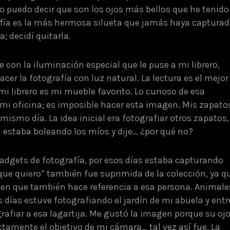
lo puedo decir que son los ojos más bellos que he tenido
rafía es la más hermosa silueta que jamás haya capturad
; decidí quitarla.
e con la iluminación especial que le puse a mi librero,
cer la fotografía con luz natural. La lectura es el mejor
mi librero es mi mueble favorito. Lo curioso de esa
 mi oficina; es imposible hacer esta imagen. Mis zapato
mismo día. La idea inicial era fotografiar otros zapatos,
 estaba boleando los míos y dije… ¿por qué no?
dgets de fotografía, por esos días estaba capturando
que quiero” también fue suprimida de la colección, ya q
gen que también hace referencia a esa persona. Animale
 días estuve fotografiando el jardín de mi abuela y entr
afiar a esa lagartija. Me gustó la imagen porque su oj
ctamente el objetivo de mi cámara… tal vez así fue. La