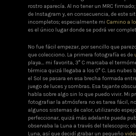
rostro aparecía. Al no tener un MRC firmado
de Instagram y, en consecuencia, de este si
incompletos; especialmente mi
Camino a lo
es el único lugar donde se podrá ver comple
No fue fácil empezar, por sencillo que par
que colecciono. La primera fotografía es de
playa… mi favorita, 3° C marcaba el termóm
térmica quizá llegaba a los 0° C. Las nubes
el Sol se pasara en esa brecha formada entr
juego de luces y sombras. Esa tajante obscur
habla sobre algo sin lo que puedo vivir. Mi
fotografiar la atmósfera no es tarea fácil, 
algunos sistemas de calor, utilizando espej
perfeccionar, quizá más adelante pueda publ
observaba la Luna a través del telescopio; ob
Luna, así que decidí grabar un pequeño
vide