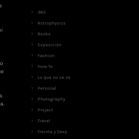
e
365
Astrophysics
mi
Books
Exposición
Fashion
vo
How-To
ue
Lo que no se ve
Personal
a.
Photography
a.
Project
Travel
Treinta y Sexy