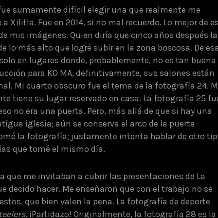
fue sumamente difícil elegir una que realmente me
 a Xilitla. Fue en 2014, si no mal recuerdo. Lo mejor de e
 de mis imágenes. Quien diría que cinco años después la
de lo más alto que logré subir en la zona boscosa. De es
olo en lugares donde, probablemente, no es tan buena
oducción para KO MA, definitivamente, sus salones están
nal. Mi cuarto obscuro fue el tema de la fotografía 24. M
 tiene su lugar reservado en casa. La fotografía 25 fu
so no era una puerta. Pero, más allá de que si hay una
ntigua iglesia; aún se conserva el arco de la puerta
omé la fotografía; justamente intenta hablar de otro ti
fías que tomé el mismo día.
la que me invitaban a cubrir las presentaciones de La
e decido hacer. Me enseñaron que con el trabajo no se
estos, que bien valen la pena. La fotografía de deporte
teelers
. ¡Partidazo! Originalmente, la fotografía 28 es la