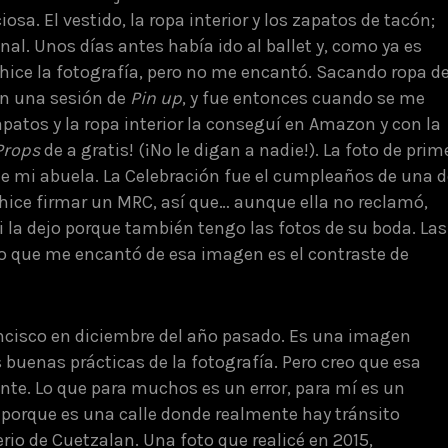
osa. El vestido, la ropa interior y los zapatos de tacón;
nal. Unos días antes había ido al ballet y, como ya es
hice la fotografía, pero no me encantó. Sacando ropa d
en una sesión de
Pin up
, y fue entonces cuando se me
apatos y la ropa interior la conseguí en Amazon y con la
Props
de a gratis! (¡No le digan a nadie!). La foto de prim
 de mi abuela. La Celebración fue el cumpleaños de una d
ice firmar un MRC, así que… aunque ella no reclamó,
i la dejo porque también tengo las fotos de su boda. Las
 lo que me encantó de esa imagen es el contraste de
rancisco en diciembre del año pasado. Es una imagen
 buenas prácticas de la fotografía. Pero creo que esa
ente. Lo que para muchos es un error, para mí es un
, porque es una calle donde realmente hay tránsito
rio de Cuetzalan. Una foto que realicé en 2015,