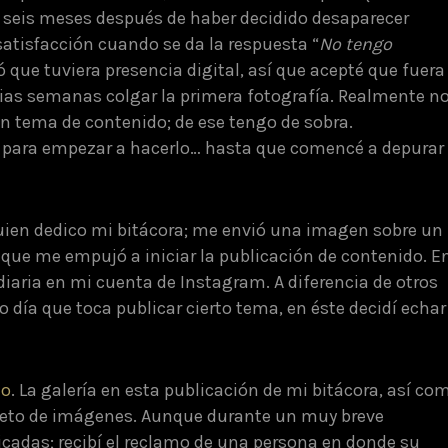
 seis meses después de haber decidido desaparecer
satisfacción cuando se da la respuesta “
No tengo
 que tuviera presencia digital, así que acepté que fuera
rias semanas colgar la primera fotografía. Realmente n
un tema de contenido; de ese tengo de sobra.
 para empezar a hacerlo… hasta que comencé a depurar
quien dedico mi bitácora; me envió una imagen sobre un
r que me empujó a iniciar la publicación de contenido. E
n diaria en mi cuenta de Instagram. A diferencia de otros
o día que toca publicar cierto tema, en éste decidí echar
lo
. La galería en esta publicación de mi bitácora, así co
leto de imágenes. Aunque durante un muy breve
adas; recibí el reclamo de una persona en donde su