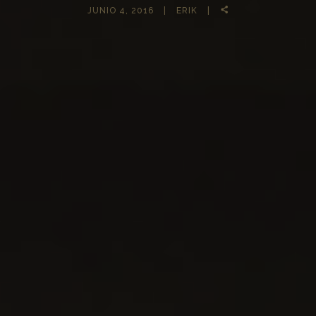
JUNIO 4, 2016
ERIK