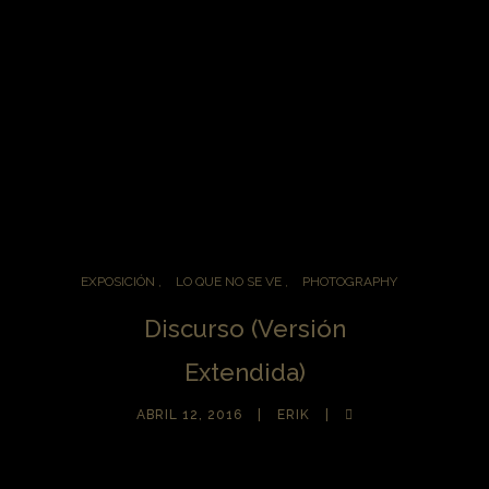
EXPOSICIÓN
LO QUE NO SE VE
PHOTOGRAPHY
Discurso (Versión
Extendida)
ABRIL 12, 2016
ERIK